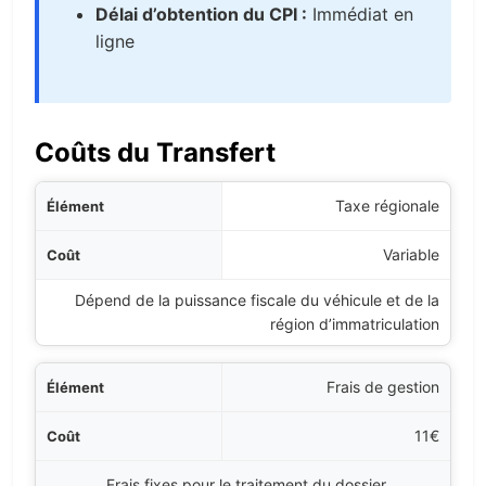
Délai d’obtention du CPI :
Immédiat en
ligne
Coûts du Transfert
ément
Taxe régionale
Coût
Variable
Dépend de la puissance fiscale du véhicule et de la
Détails
région d’immatriculation
Frais de gestion
11€
Frais fixes pour le traitement du dossier