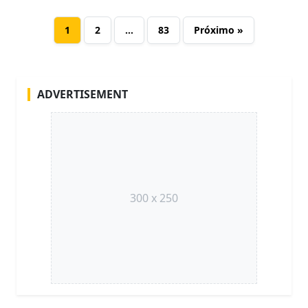
1
2
…
83
Próximo »
ADVERTISEMENT
300 x 250