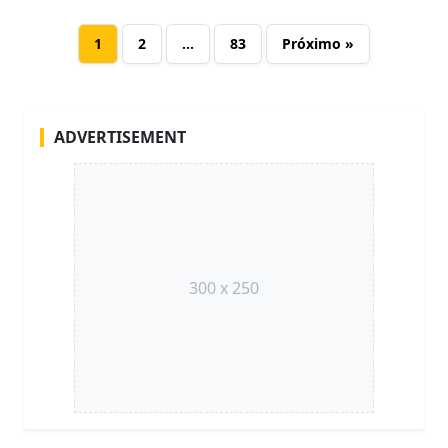
1
2
…
83
Próximo »
ADVERTISEMENT
300 x 250