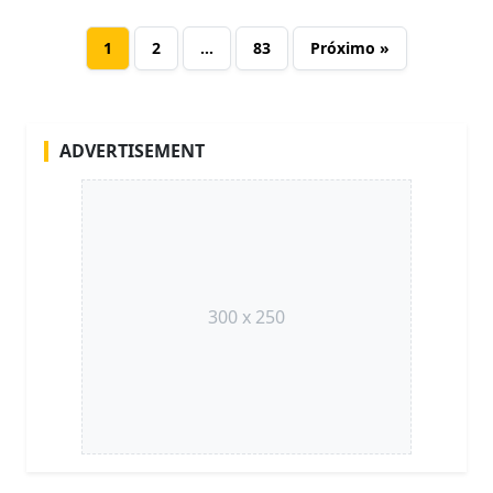
1
2
…
83
Próximo »
ADVERTISEMENT
300 x 250