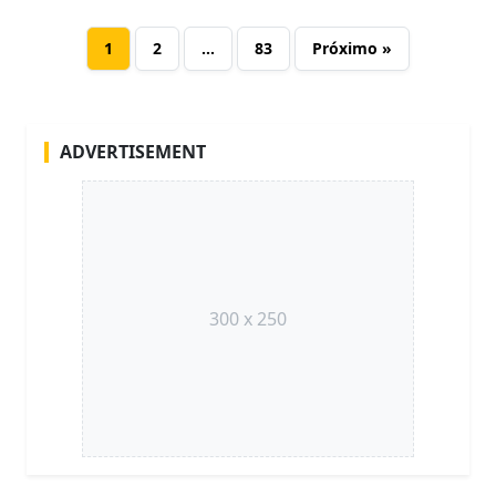
1
2
…
83
Próximo »
ADVERTISEMENT
300 x 250