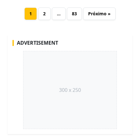
1
2
…
83
Próximo »
ADVERTISEMENT
300 x 250