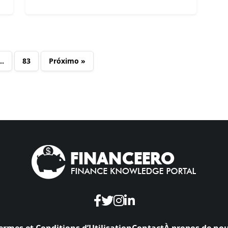
…
83
Próximo »
ermes et Conditions d’Utilisation
Contact
À propos de no