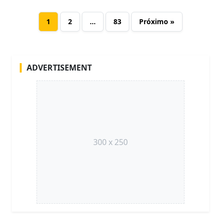
1
2
…
83
Próximo »
ADVERTISEMENT
300 x 250