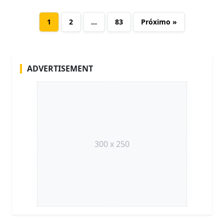
1
2
…
83
Próximo »
ADVERTISEMENT
300 x 250