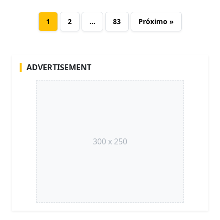
1
2
…
83
Próximo »
ADVERTISEMENT
300 x 250