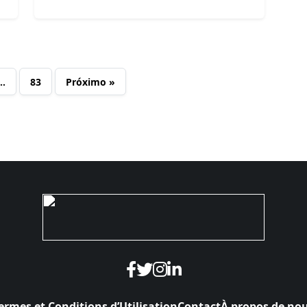
…
83
Próximo »
ermes et Conditions d’Utilisation
Contact
À propos de no