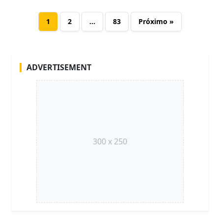
1
2
…
83
Próximo »
ADVERTISEMENT
300 x 250