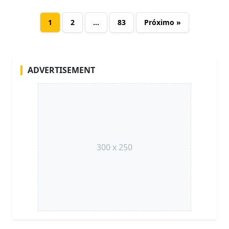
1
2
…
83
Próximo »
ADVERTISEMENT
300 x 250