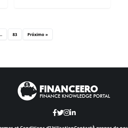
…
83
Próximo »