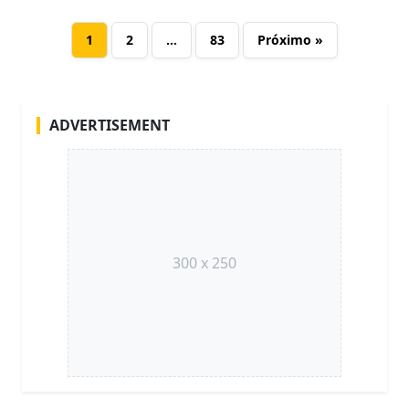
1
2
…
83
Próximo »
ADVERTISEMENT
300 x 250