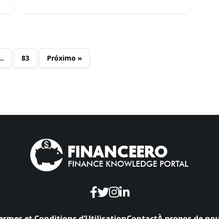
…
83
Próximo »
ermes et Conditions d’Utilisation
Contact
À propos de no