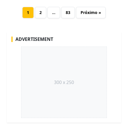
1
2
…
83
Próximo »
ADVERTISEMENT
300 x 250