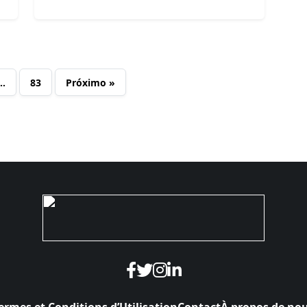
…
83
Próximo »