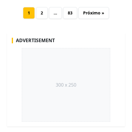
1
2
…
83
Próximo »
ADVERTISEMENT
300 x 250