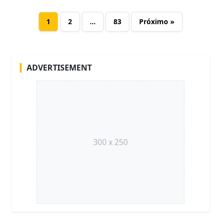
1
2
…
83
Próximo »
ADVERTISEMENT
300 x 250