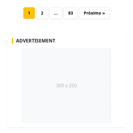
1
2
…
83
Próximo »
ADVERTISEMENT
300 x 250