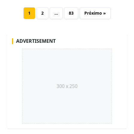
1
2
…
83
Próximo »
ADVERTISEMENT
300 x 250