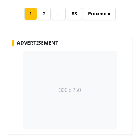
1
2
…
83
Próximo »
ADVERTISEMENT
300 x 250