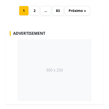
1
2
…
83
Próximo »
ADVERTISEMENT
300 x 250