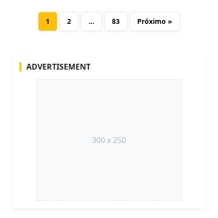
1
2
…
83
Próximo »
ADVERTISEMENT
300 x 250