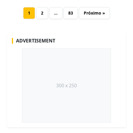
1
2
…
83
Próximo »
ADVERTISEMENT
300 x 250