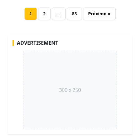
1
2
…
83
Próximo »
ADVERTISEMENT
300 x 250