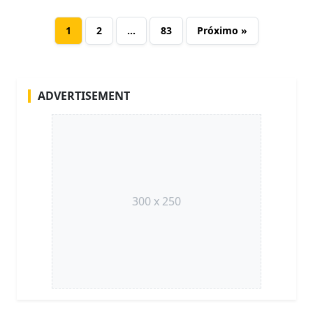
1
2
…
83
Próximo »
ADVERTISEMENT
300 x 250