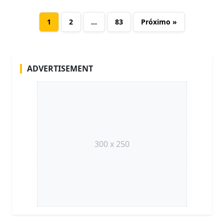
1
2
…
83
Próximo »
ADVERTISEMENT
300 x 250