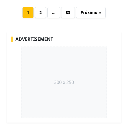
1
2
…
83
Próximo »
ADVERTISEMENT
300 x 250