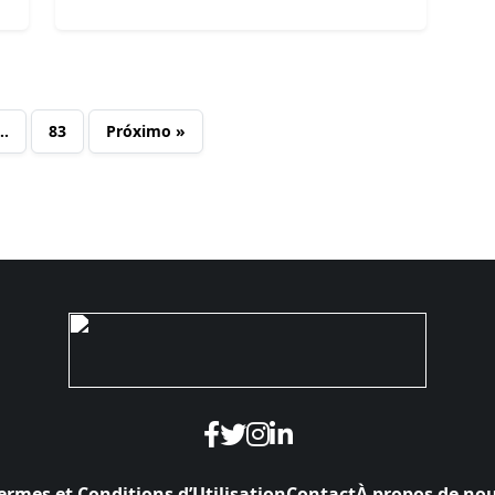
…
83
Próximo »
ermes et Conditions d’Utilisation
Contact
À propos de no