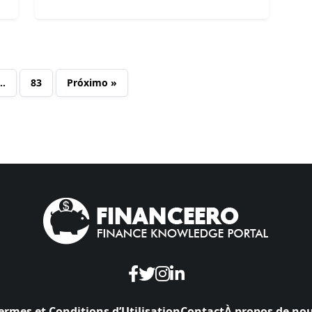
…
83
Próximo »
ermes et Conditions d’Utilisation
Contact
À propos de no