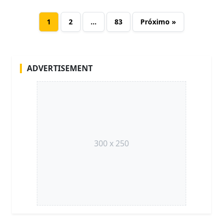
1
2
…
83
Próximo »
ADVERTISEMENT
300 x 250