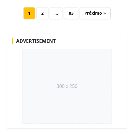
1
2
…
83
Próximo »
ADVERTISEMENT
300 x 250