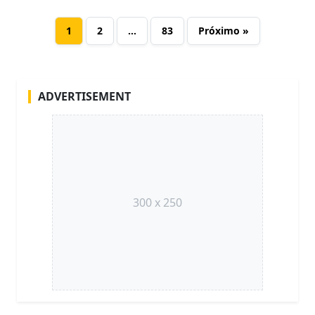
1
2
…
83
Próximo »
ADVERTISEMENT
300 x 250