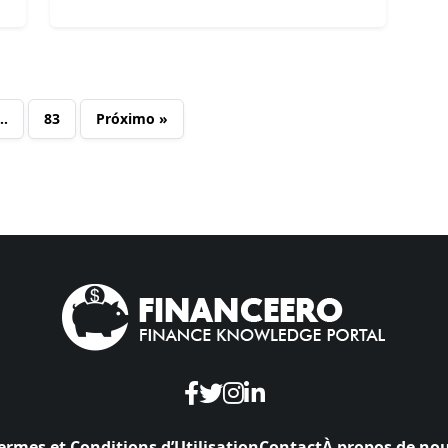
…
83
Próximo »
ermes et Conditions d’Utilisation
Contact
À propos de no