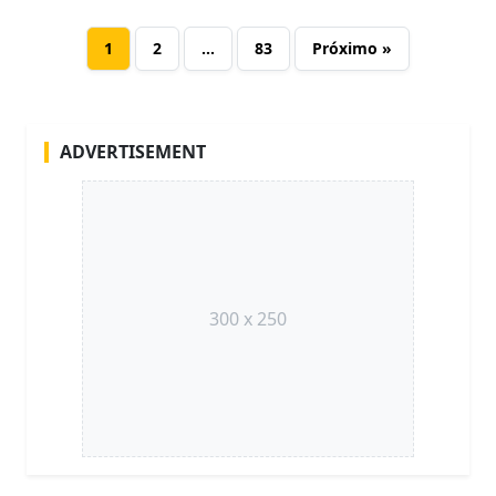
1
2
…
83
Próximo »
ADVERTISEMENT
300 x 250