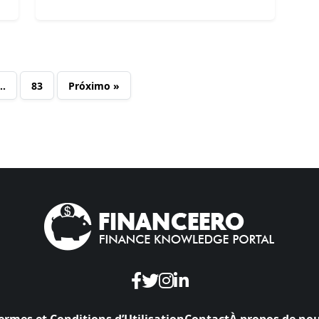
…
83
Próximo »