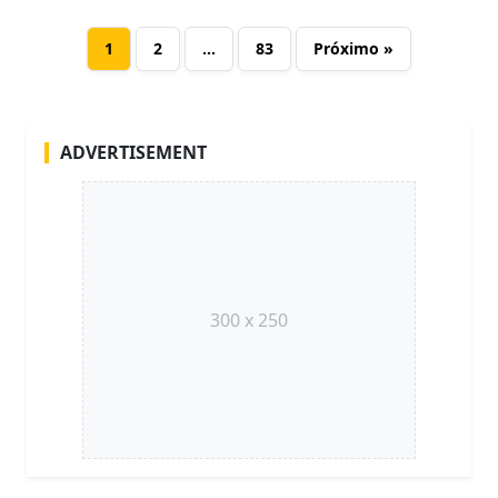
1
2
…
83
Próximo »
ADVERTISEMENT
300 x 250