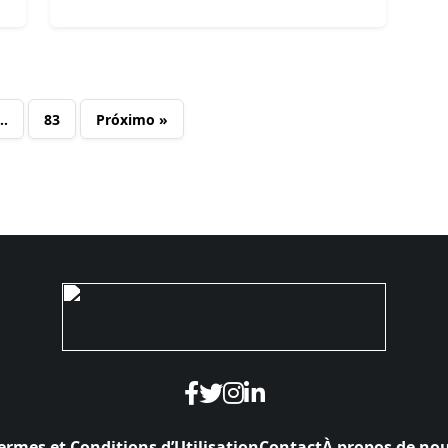
…
83
Próximo »
ermes et Conditions d’Utilisation
Contact
À propos de no