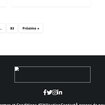
…
83
Próximo »