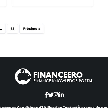
…
83
Próximo »
ermes et Conditions d’Utilisation
Contact
À propos de no