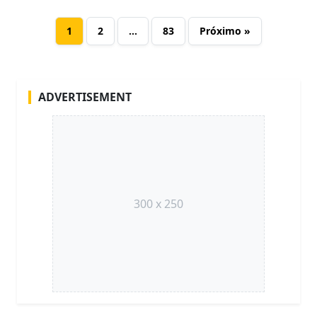
1
2
…
83
Próximo »
ADVERTISEMENT
300 x 250