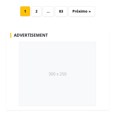
1
2
…
83
Próximo »
ADVERTISEMENT
300 x 250