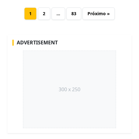
1
2
…
83
Próximo »
ADVERTISEMENT
300 x 250