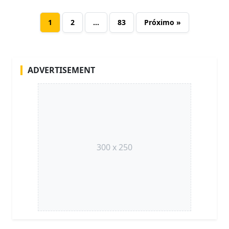
1
2
…
83
Próximo »
ADVERTISEMENT
300 x 250