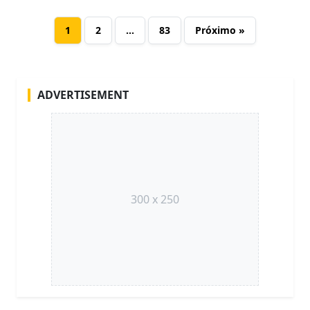
1
2
…
83
Próximo »
ADVERTISEMENT
300 x 250