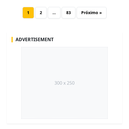
1
2
…
83
Próximo »
ADVERTISEMENT
300 x 250