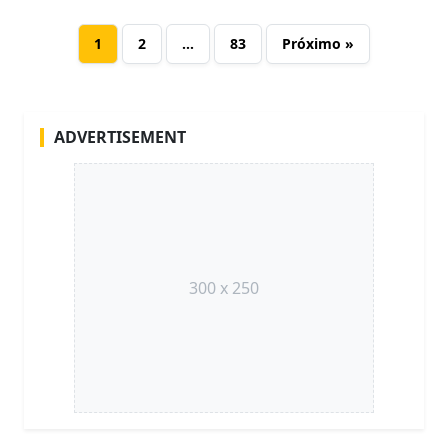
1
2
…
83
Próximo »
ADVERTISEMENT
300 x 250