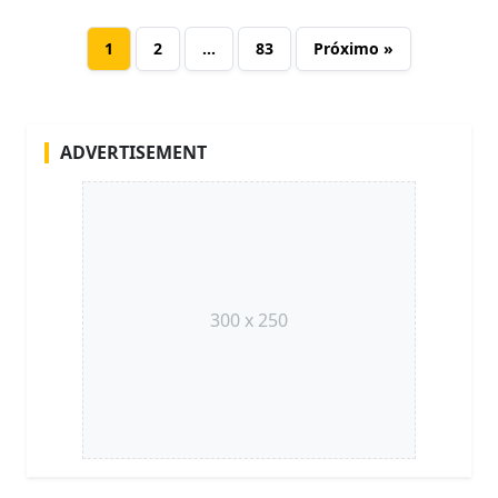
1
2
…
83
Próximo »
ADVERTISEMENT
300 x 250